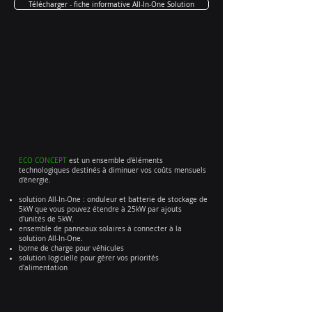
Télécharger - fiche informative All-In-One Solution
ECO CONCEPT
est un ensemble d'éléments
technologiques destinés à diminuer vos coûts mensuels
d'énergie.
solution All-In-One : onduleur et batterie de stockage de
5kW que vous pouvez étendre à 25kW par ajouts
d'unités de 5kW.
ensemble de panneaux solaires à connecter à la
solution All-In-One.
borne de charge pour véhicules
solution logicielle pour gérer vos priorités
d'alimentation