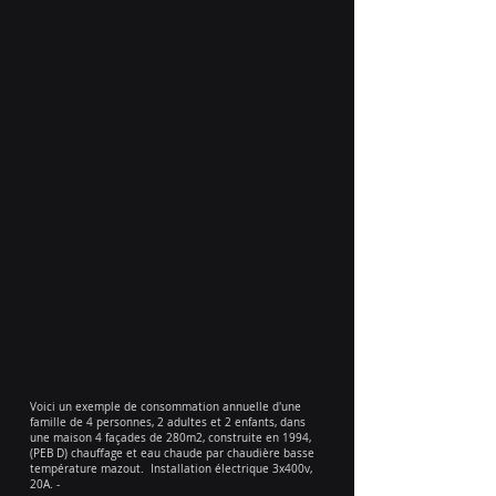
Voici un exemple de consommation annuelle d'une
famille de 4 personnes, 2 adultes et 2 enfants, dans
une maison 4 façades de 280m2, construite en 1994,
(PEB D) chauffage et eau chaude par chaudière basse
température mazout. Installation électrique 3x400v,
20A. -