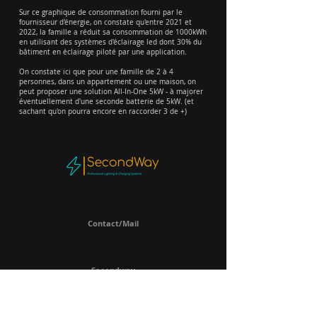
Sur ce graphique de consommation fourni par le
fournisseur d'énergie, on constate qu'entre 2021 et
2022, la famille a réduit sa consommation de 1000kWh
en utilisant des systèmes d'éclairage led dont 30% du
bâtiment en éclairage piloté par une application.
On constate ici que pour une famille de 2 à 4
personnes, dans un appartement ou une maison, on
peut proposer une solution All-In-One 5kW - à majorer
éventuellement d'une seconde batterie de 5kW. (et
sachant qu'on pourra encore en raccorder 3 de +)
Contact/Mail
Secondway
Rue du Stordoir 67
B - 5030 GEMBLOUX