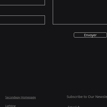
Envoyer
Subscribe to Our Newsle
Secondway H
omepage
Lighting