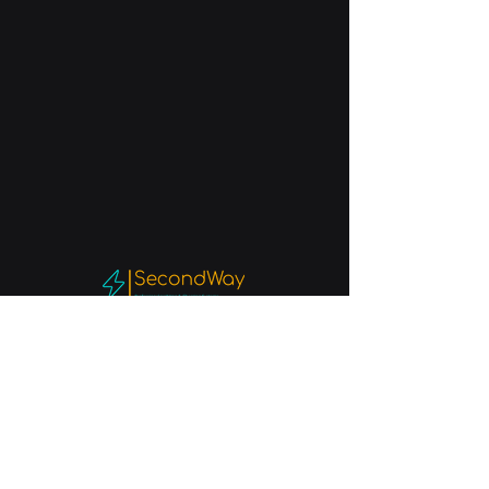
+32 475 44 19 06
info@2ndway.net
Stordoirstraat 67
B - 5030 GEMBLOUX