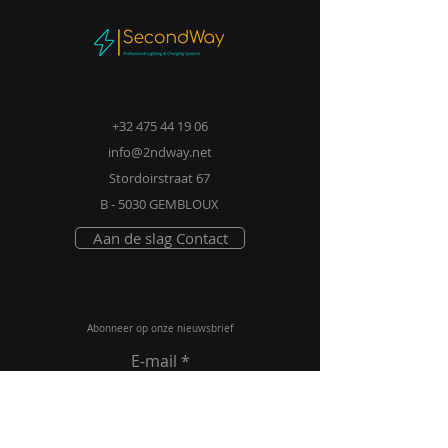
+32 475 44 19 06
info@2ndway.net
Stordoirstraat 67
B - 5030 GEMBLOUX
Aan de slag Contact
Abonneer op onze nieuwsbrief
E-mail