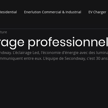
Residential
Enerlution Commercial & Industrial
EV Charger
cture
irage professionne
ondway. L'éclairage Led, l'économie d'énergie avec des lumina
mmuniquent entre eux. L'équipe de Secondway, c'est 30 ans 