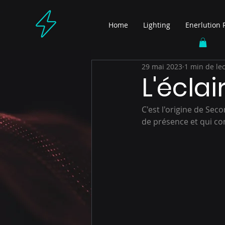
Home
Lighting
Enerlution 
29 mai 2023
1 min de le
L'écla
C'est l'origine de Sec
de présence et qui co